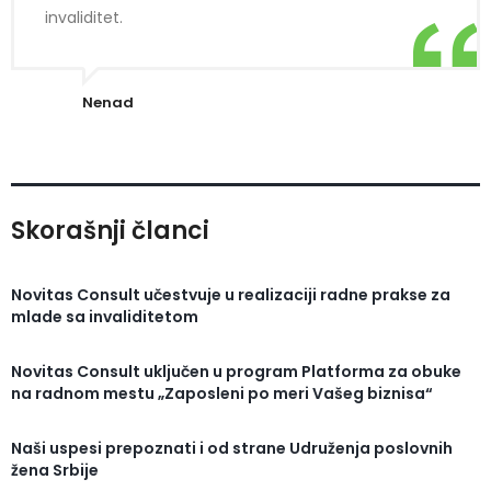
invaliditet.
Nenad
Skorašnji članci
Novitas Consult učestvuje u realizaciji radne prakse za
mlade sa invaliditetom
Novitas Consult uključen u program Platforma za obuke
na radnom mestu „Zaposleni po meri Vašeg biznisa“
Naši uspesi prepoznati i od strane Udruženja poslovnih
žena Srbije