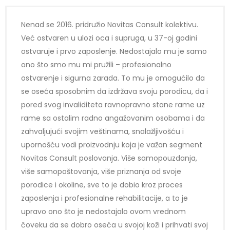
Nenad se 2016. pridružio Novitas Consult kolektivu.
Već ostvaren u ulozi oca i supruga, u 37-oj godini
ostvaruje i prvo zaposlenje. Nedostajalo mu je samo
ono što smo mu mi pružili – profesionalno
ostvarenje i sigurna zarada. To mu je omogućilo da
se oseća sposobnim da izdržava svoju porodicu, da i
pored svog invaliditeta ravnopravno stane rame uz
rame sa ostalim radno angažovanim osobama i da
zahvaljujući svojim veštinama, snalažljivošću i
upornošću vodi proizvodnju koja je važan segment
Novitas Consult poslovanja. Više samopouzdanja,
više samopoštovanja, više priznanja od svoje
porodice i okoline, sve to je dobio kroz proces
zaposlenja i profesionalne rehabilitacije, a to je
upravo ono što je nedostajalo ovom vrednom
čoveku da se dobro oseća u svojoj koži i prihvati svoj