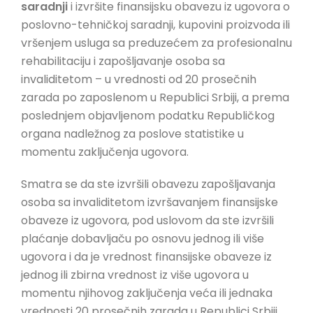
saradnji
i izvršite finansijsku obavezu iz ugovora o
poslovno-tehničkoj saradnji, kupovini proizvoda ili
vršenjem usluga sa preduzećem za profesionalnu
rehabilitaciju i zapošljavanje osoba sa
invaliditetom – u vrednosti od 20 prosečnih
zarada po zaposlenom u Republici Srbiji, a prema
poslednjem objavljenom podatku Republičkog
organa nadležnog za poslove statistike u
momentu zaključenja ugovora.
Smatra se da ste izvršili obavezu zapošljavanja
osoba sa invaliditetom izvršavanjem finansijske
obaveze iz ugovora, pod uslovom da ste izvršili
plaćanje dobavljaču po osnovu jednog ili više
ugovora i da je vrednost finansijske obaveze iz
jednog ili zbirna vrednost iz više ugovora u
momentu njihovog zaključenja veća ili jednaka
vrednosti 20 prosečnih zarada u Republici Srbiji