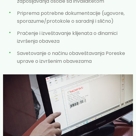
zapošljavanja osobe sa invaliditetom
Priprema potrebne dokumentacije (ugovore,
sporazume/protokole o saradnji i slično)
Praćenje i izveštavanje klijenata o dinamici
izvršenja obaveza
Savetovanje o načinu obaveštavanja Poreske
uprave o izvršenim obavezama