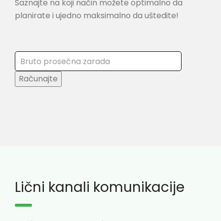
Saznajte na koji način možete optimalno da
planirate i ujedno maksimalno da uštedite!
Računajte
Lični kanali komunikacije