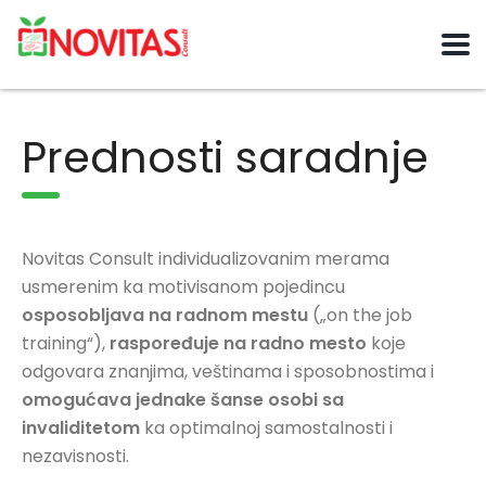
Prednosti saradnje
Novitas Consult individualizovanim merama
usmerenim ka motivisanom pojedincu
osposobljava na radnom mestu
(„on the job
training“),
raspoređuje na radno mesto
koje
odgovara znanjima, veštinama i sposobnostima i
omogućava jednake šanse osobi sa
invaliditetom
ka optimalnoj samostalnosti i
nezavisnosti.