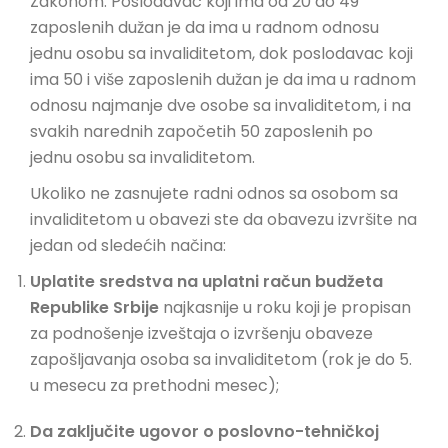
Zakonom. Poslodavac koji ima od 20 do 49
zaposlenih dužan je da ima u radnom odnosu
jednu osobu sa invaliditetom, dok poslodavac koji
ima 50 i više zaposlenih dužan je da ima u radnom
odnosu najmanje dve osobe sa invaliditetom, i na
svakih narednih započetih 50 zaposlenih po
jednu osobu sa invaliditetom.
Ukoliko ne zasnujete radni odnos sa osobom sa
invaliditetom u obavezi ste da obavezu izvršite na
jedan od sledećih načina:
Uplatite sredstva na uplatni račun budžeta
Republike Srbije
najkasnije u roku koji je propisan
za podnošenje izveštaja o izvršenju obaveze
zapošljavanja osoba sa invaliditetom (rok je do 5.
u mesecu za prethodni mesec);
Da zaključite ugovor o poslovno-tehničkoj