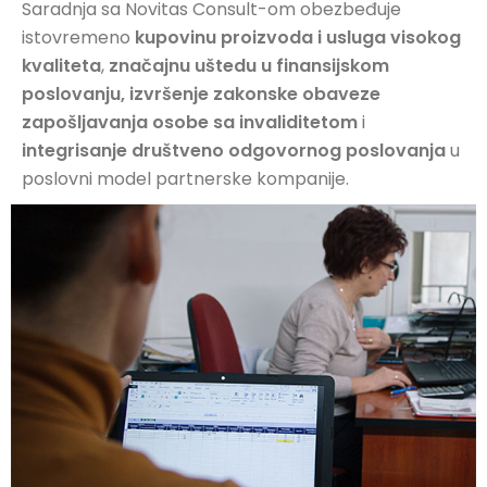
Saradnja sa Novitas Consult-om obezbeđuje
istovremeno
kupovinu proizvoda i usluga visokog
kvaliteta
,
značajnu uštedu u finansijskom
poslovanju, izvršenje zakonske obaveze
zapošljavanja osobe sa invaliditetom
i
integrisanje društveno odgovornog poslovanja
u
poslovni model partnerske kompanije.