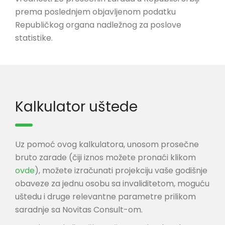
prema poslednjem objavljenom podatku
Republičkog organa nadležnog za poslove
statistike.
Kalkulator uštede
Uz pomoć ovog kalkulatora, unosom prosečne
bruto zarade (čiji iznos možete pronaći klikom
ovde
), možete izračunati projekciju vaše godišnje
obaveze za jednu osobu sa invaliditetom, moguću
uštedu i druge relevantne parametre prilikom
saradnje sa Novitas Consult-om.