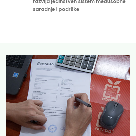
razvija jedinstven sistem međusobne
saradnje i podrške