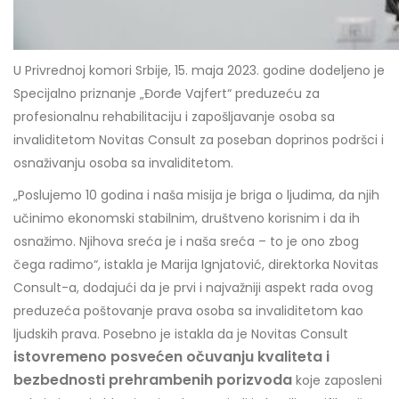
U Privrednoj komori Srbije, 15. maja 2023. godine dodeljeno je
Specijalno priznanje „Đorđe Vajfert“ preduzeću za
profesionalnu rehabilitaciju i zapošljavanje osoba sa
invaliditetom Novitas Consult za poseban doprinos podršci i
osnaživanju osoba sa invaliditetom.
„Poslujemo 10 godina i naša misija je briga o ljudima, da njih
učinimo ekonomski stabilnim, društveno korisnim i da ih
osnažimo. Njihova sreća je i naša sreća – to je ono zbog
čega radimo“, istakla je Marija Ignjatović, direktorka Novitas
Consult-a, dodajući da je prvi i najvažniji aspekt rada ovog
preduzeća poštovanje prava osoba sa invaliditetom kao
ljudskih prava. Posebno je istakla da je Novitas Consult
istovremeno posvećen očuvanju kvaliteta i
bezbednosti prehrambenih porizvoda
koje zaposleni