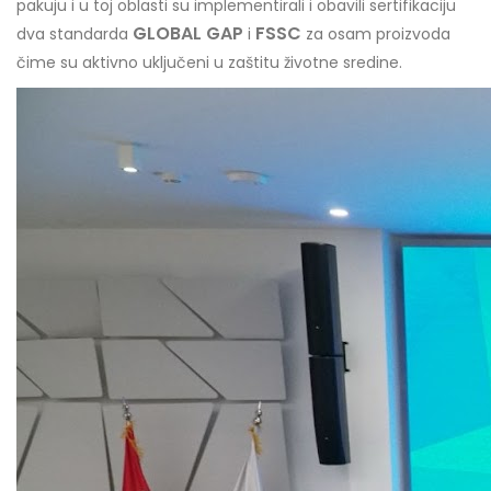
pakuju i u toj oblasti su implementirali i obavili sertifikaciju
GLOBAL GAP
FSSC
dva standarda
i
za osam proizvoda
čime su aktivno uključeni u zaštitu životne sredine.