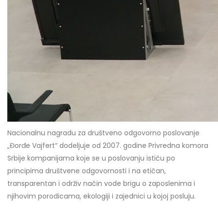
Nacionalnu nagradu za društveno odgovorno poslovanje
„Đorđe Vajfert“ dodeljuje od 2007. godine Privredna komora
Srbije kompanijama koje se u poslovanju ističu po
principima društvene odgovornosti i na etičan,
transparentan i održiv način vode brigu o zaposlenima i
njihovim porodicama, ekologiji i zajednici u kojoj posluju.