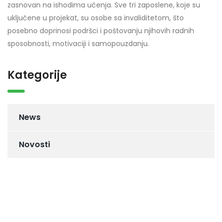
zasnovan na ishodima učenja. Sve tri zaposlene, koje su
uključene u projekat, su osobe sa invaliditetom, što
posebno doprinosi podršci i poštovanju njihovih radnih
sposobnosti, motivaciji i samopouzdanju.
Kategorije
News
Novosti