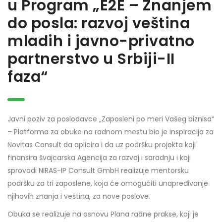
u Program „E2E – Znanjem
do posla: razvoj veština
mladih i javno-privatno
partnerstvo u Srbiji-II
faza“
Javni poziv za poslodavce „Zaposleni po meri Vašeg biznisa“
– Platforma za obuke na radnom mestu bio je inspiracija za
Novitas Consult da aplicira i da uz podršku projekta koji
finansira švajcarska Agencija za razvoj i saradnju i koji
sprovodi NIRAS-IP Consult GmbH realizuje mentorsku
podršku za tri zaposlene, koja će omogućiti unapređivanje
njihovih znanja i veština, za nove poslove.
Obuka se realizuje na osnovu Plana radne prakse, koji je