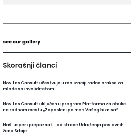
see our gallery
Skorašnji članci
Novitas Consult učestvuje u realizaciji radne prakse za
mlade sa invaliditetom
Novitas Consult uključen u program Platforma za obuke
na radnom mestu „Zaposleni po meri Vašeg biznisa“
Naši uspesi prepoznati i od strane Udruženja poslovnih
žena Srbije